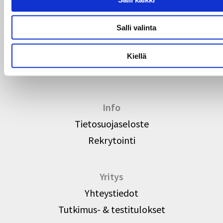
Salli valinta
Standardit
SFS 12845
Kiellä
CEA 4001
Info
Tietosuojaseloste
Rekrytointi
Yritys
Yhteystiedot
Tutkimus- & testitulokset