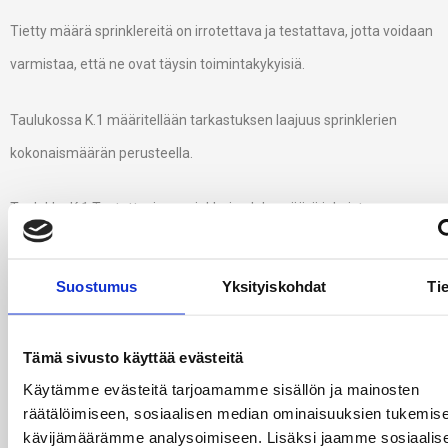
Tietty määrä sprinklereitä on irrotettava ja testattava, jotta voidaan
varmistaa, että ne ovat täysin toimintakykyisiä.
Taulukossa K.1 määritellään tarkastuksen laajuus sprinklerien
kokonaismäärän perusteella.
Taulukko K.1 Testattavien sprinklerien lukumäärä jokaista
sprinklerityyppiä kohden / Asennettujen sprinklerien kokonaismäärä
Suostumus
Yksityiskohdat
Tie
Tarkastettavien sprinklerien lukumäärä ≤ 5 000 20
≤ 10 000 40
Tämä sivusto käyttää evästeitä
Käytämme evästeitä tarjoamamme sisällön ja mainosten
≤ 20 000 60
räätälöimiseen, sosiaalisen median ominaisuuksien tukemise
kävijämäärämme analysoimiseen. Lisäksi jaamme sosiaalis