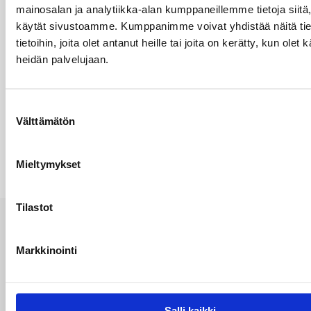
mainosalan ja analytiikka-alan kumppaneillemme tietoja siitä
≤ 30 000 80 ≤ 40 000 100
käytät sivustoamme. Kumppanimme voivat yhdistää näitä tie
tietoihin, joita olet antanut heille tai joita on kerätty, kun olet 
Seuraavia ominaisuuksia olisi arvioitava: a) toiminta b)
heidän palvelujaan.
toimintalämpötila c) K-kertoimen vaihtelu d) hajotuskuvion
esteettömyys e) jakauman tasaisuus
Suostumuksen
Välttämätön
valinta
Mieltymykset
Tilastot
Markkinointi
Salli kaikki