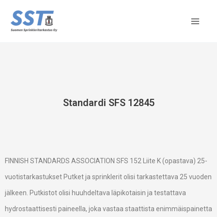
Skip
to
content
Standardi SFS 12845
FINNISH STANDARDS ASSOCIATION SFS 152 Liite K (opastava) 25-
vuotistarkastukset Putket ja sprinklerit olisi tarkastettava 25 vuoden
jälkeen. Putkistot olisi huuhdeltava läpikotaisin ja testattava
hydrostaattisesti paineella, joka vastaa staattista enimmäispainetta