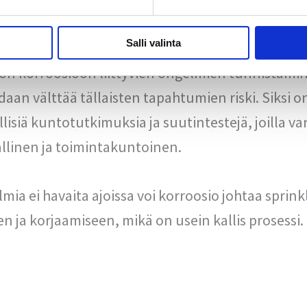
inkoa rakenteisiin tai irtaimistoon.
Salli valinta
ton korroosioon liittyvien ongelmien tunnistami
idaan välttää tällaisten tapahtumien riski. Siksi o
lisiä kuntotutkimuksia ja suutintestejä, joilla va
allinen ja toimintakuntoinen.
lmia ei havaita ajoissa voi korroosio johtaa sprink
n ja korjaamiseen, mikä on usein kallis prosessi.