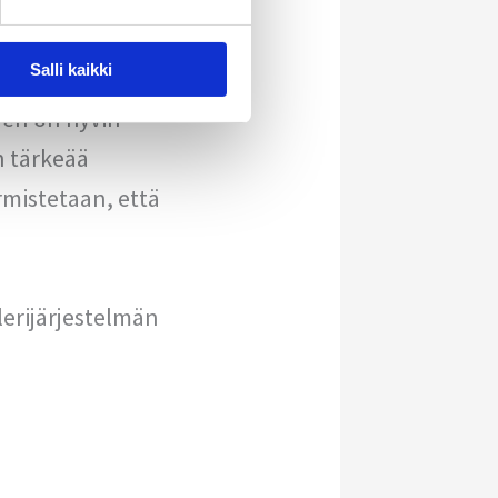
Salli kaikki
nen on hyvin
n tärkeää
rmistetaan, että
lerijärjestelmän