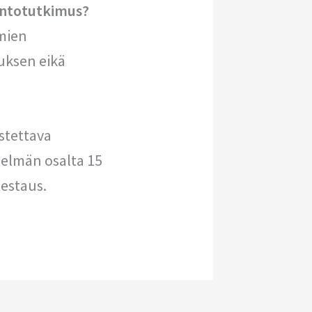
untotutkimus?
imien
uksen eikä
istettava
telmän osalta 15
testaus.