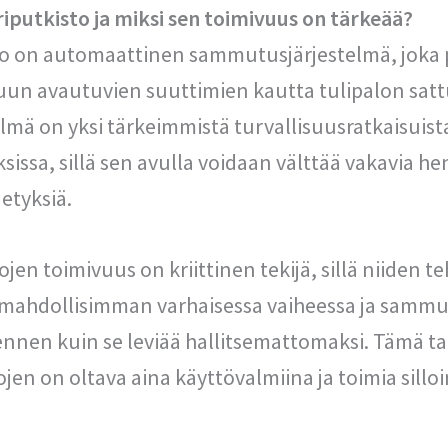
riputkisto ja miksi sen toimivuus on tärkeää?
to on automaattinen sammutusjärjestelmä, joka
luun avautuvien suuttimien kautta tulipalon satt
elmä on yksi tärkeimmistä turvallisuusratkaisuis
ksissa, sillä sen avulla voidaan välttää vakavia h
etyksiä.
ojen toimivuus on kriittinen tekijä, sillä niiden 
 mahdollisimman varhaisessa vaiheessa ja sammu
nnen kuin se leviää hallitsemattomaksi. Tämä tar
ojen on oltava aina käyttövalmiina ja toimia silloi