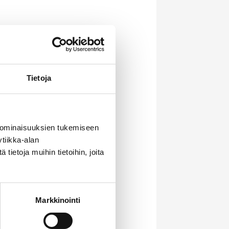
a (
MIC –
Tietoja
 ominaisuuksien tukemiseen
tiikka-alan
ietoja muihin tietoihin, joita
 sen kestävyyttä.
uttimien
Markkinointi
i tai suutin
uttaa