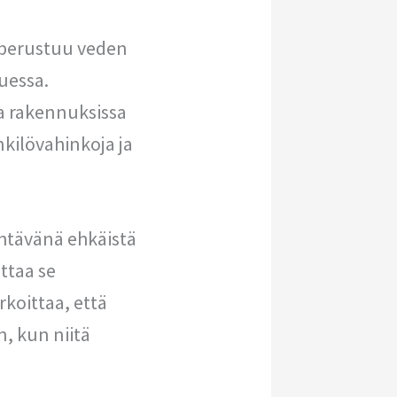
 perustuu veden
uessa.
ta rakennuksissa
enkilövahinkoja ja
tehtävänä ehkäistä
ttaa se
koittaa, että
n, kun niitä