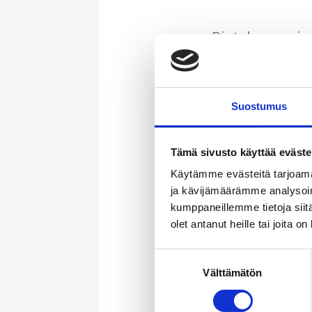
– Pintakorroosio
Sprinkleriputkist
Suostumus
Microbiological 
Tämä sivusto käyttää eväste
Käytämme evästeitä tarjoama
ja kävijämäärämme analysoim
Miten korroosio 
kumppaneillemme tietoja siitä
olet antanut heille tai joita o
Korroosio vaurioi
Suostumuksen
Korroosio voi aih
Välttämätön
valinta
tukkeutumisen ta
päästävät putkist