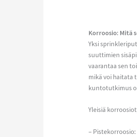
Korroosio: Mitä s
Yksi sprinkleripu
suuttimien sisäpi
vaarantaa sen to
mikä voi haitata 
kuntotutkimus on
Yleisiä korroosio
– Pistekorroosio: