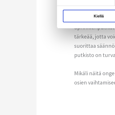
mahdollisesti vah
Kiellä
Sprinkleriputkis
tärkeää, jotta vo
suorittaa säännöl
putkisto on turv
Mikäli näitä onge
osien vaihtamisee