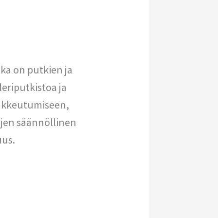
oka on putkien ja
eriputkistoa ja
tukkeutumiseen,
ojen säännöllinen
uus.