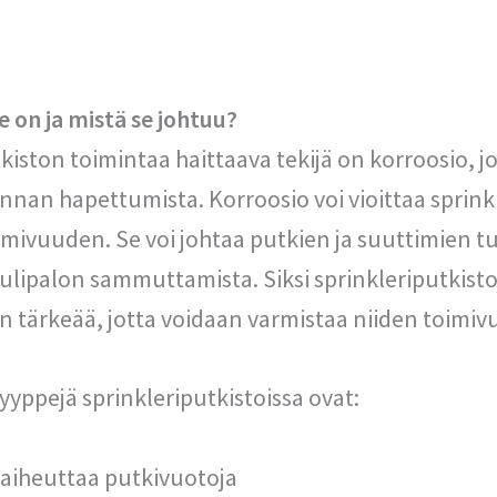
e on ja mistä se johtuu?
tkiston toimintaa haittaava tekijä on korroosio, j
nnan hapettumista. Korroosio voi vioittaa sprinkl
imivuuden. Se voi johtaa putkien ja suuttimien 
tulipalon sammuttamista. Siksi sprinkleriputkist
 tärkeää, jotta voidaan varmistaa niiden toimiv
tyyppejä sprinkleriputkistoissa ovat:
 aiheuttaa putkivuotoja