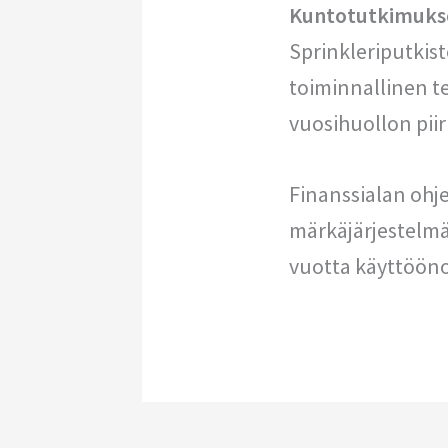
Kuntotutkimuksen
Sprinkleriputkis
toiminnallinen t
vuosihuollon piiri
Finanssialan ohj
märkäjärjestelmä
vuotta käyttööno