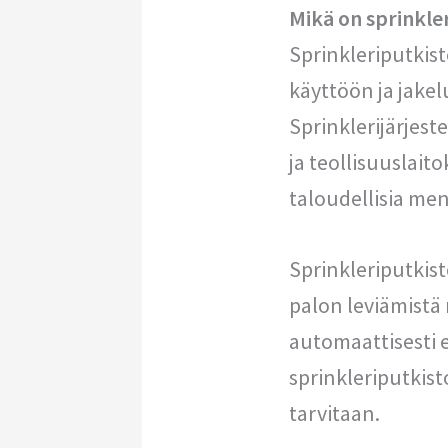
Mikä on sprinkle
Sprinkleriputkis
käyttöön ja jake
Sprinklerijärjest
ja teollisuuslaito
taloudellisia men
Sprinkleriputkist
palon leviämistä
automaattisesti e
sprinkleriputkist
tarvitaan.