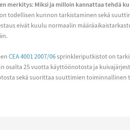
 merkitys: Miksi ja milloin kannattaa tehdä k
ton todellisen kunnon tarkistaminen sekä suutt
estaus eivät kuulu normaalin määräaikaistarkast
in.
een
CEA 4001 2007/06
sprinkleriputkistot on tark
n osalta 25 vuotta käyttöönotosta ja kuivajärjes
tosta sekä suorittaa suuttimien toiminnallinen 