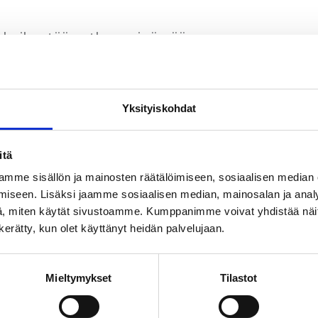
: heikentää putken seinämää
oissa voi myös esiintyä mikrobiologistakorroosiot
Yksityiskohdat
Influenced Corrosion
).
itä
mme sisällön ja mainosten räätälöimiseen, sosiaalisen median
iseen. Lisäksi jaamme sosiaalisen median, mainosalan ja analy
vaikuttaa sprinkleriputkistoon?
, miten käytät sivustoamme. Kumppanimme voivat yhdistää näitä t
n kerätty, kun olet käyttänyt heidän palvelujaan.
ttaa sprinkleriputkiston materiaalia ja heikentää
euttaa vakavia seurauksia, kuten putkiston ja su
Mieltymykset
Tilastot
i pahimmillaan rikkoutumisen. Rikkonainen putk
ojen sisällä olevan veden valumaan ulos ja aihe