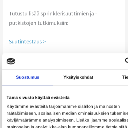
Tutustu lisää sprinklerisuuttimien ja -
putkistojen tutkimuksiin:
Suutintestaus >
Putkistotutkimus >
Suostumus
Yksityiskohdat
Tie
←
Previous Post
Next Post
→
Tämä sivusto käyttää evästeitä
Käytämme evästeitä tarjoamamme sisällön ja mainosten
räätälöimiseen, sosiaalisen median ominaisuuksien tukemise
kävijämäärämme analysoimiseen. Lisäksi jaamme sosiaalis
mainosalan ja analytiikka-alan kumppaneillemme tietoja siitä