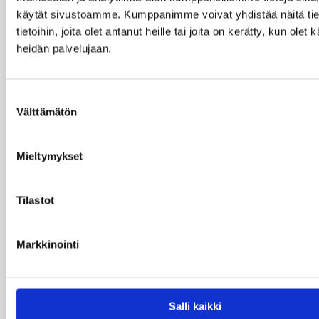
Lisää artikkeleja
käytät sivustoamme. Kumppanimme voivat yhdistää näitä tie
tietoihin, joita olet antanut heille tai joita on kerätty, kun olet 
heidän palvelujaan.
Säännöllisten sprinkleriputkistojen
tutkimuksien hyödyt
Suostumuksen
Välttämätön
valinta
Mieltymykset
Tilastot
Markkinointi
Sprinkleriputkiston kaasumittaus – Mikä se
on ja miksi niitä tehdään?
Salli kaikki