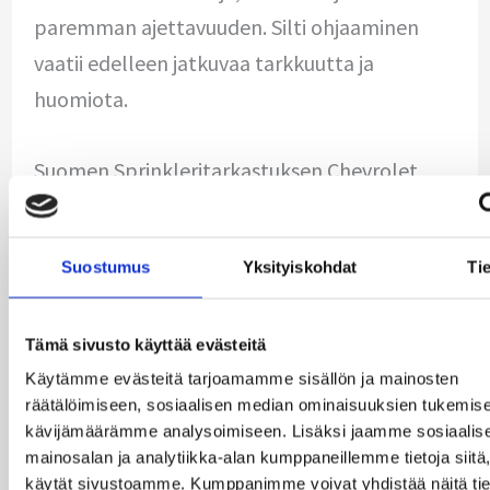
paremman ajettavuuden. Silti ohjaaminen
vaatii edelleen jatkuvaa tarkkuutta ja
huomiota.
Suomen Sprinkleritarkastuksen Chevrolet
Apache 1959 on enemmän kuin vain auto – se
on pala historiaa, joka tuo mukanaan
Suostumus
Yksityiskohdat
Tie
menneen maailman tunnelmaa ja ajamisen
riemua.
Tämä sivusto käyttää evästeitä
Käytämme evästeitä tarjoamamme sisällön ja mainosten
Odotamme innolla, että voimme esitellä tätä
räätälöimiseen, sosiaalisen median ominaisuuksien tukemise
kaunotarta asiakkaillemme ja
kävijämäärämme analysoimiseen. Lisäksi jaamme sosiaalis
yhteistyökumppaneillemme. Tervetuloa
mainosalan ja analytiikka-alan kumppaneillemme tietoja siitä
käytät sivustoamme. Kumppanimme voivat yhdistää näitä tie